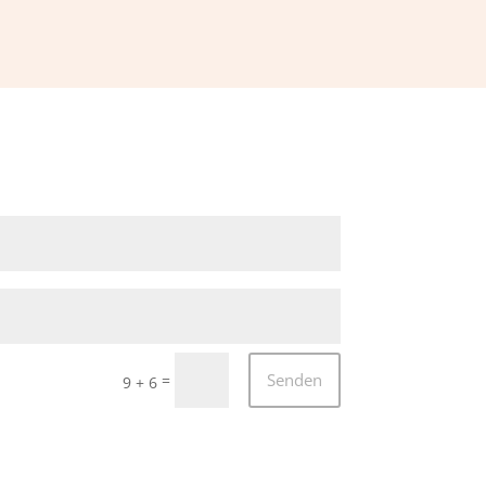
Senden
=
9 + 6