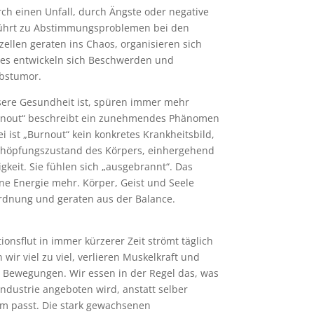
ch einen Unfall, durch Ängste oder negative
 führt zu Abstimmungsproblemen bei den
ellen geraten ins Chaos, organisieren sich
. es entwickeln sich Beschwerden und
ebstumor.
nsere Gesundheit ist, spüren immer mehr
rnout“ beschreibt ein zunehmendes Phänomen
i ist „Burnout“ kein konkretes Krankheitsbild,
chöpfungszustand des Körpers, einhergehend
gkeit. Sie fühlen sich „ausgebrannt“. Das
ne Energie mehr. Körper, Geist und Seele
rdnung und geraten aus der Balance.
onsflut in immer kürzerer Zeit strömt täglich
 wir viel zu viel, verlieren Muskelkraft und
 Bewegungen. Wir essen in der Regel das, was
ndustrie angeboten wird, anstatt selber
m passt. Die stark gewachsenen